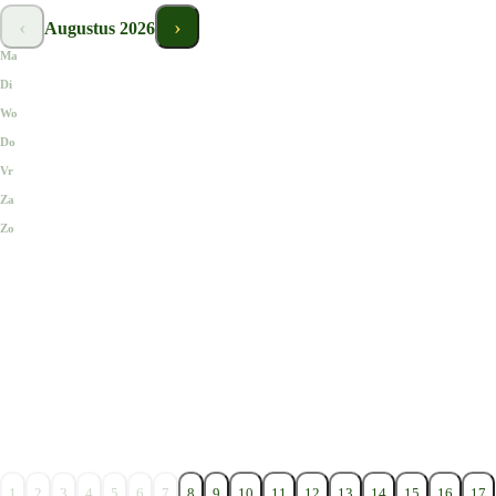
‹
›
Augustus
2026
Ma
Di
Wo
Do
Vr
Za
Zo
1
2
3
4
5
6
7
8
9
10
11
12
13
14
15
16
17