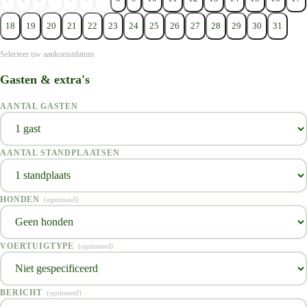
18
19
20
21
22
23
24
25
26
27
28
29
30
31
Selecteer uw aankomstdatum
Gasten & extra's
AANTAL GASTEN
AANTAL STANDPLAATSEN
HONDEN
(
optioneel
)
VOERTUIGTYPE
(
optioneel
)
BERICHT
(
optioneel
)