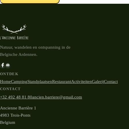
Natuur, wandelen en ontspanning in de
Belgische Ardennen.
ONTDEK
Home
Camping
Standplaatsen
Restaurant
Activiteiten
Galerij
Contact
CONTACT
+32 492 48 81 80
ancien.barriere@gmail.com
Ancienne Barrière 1
4983 Trois-Ponts
Belgium