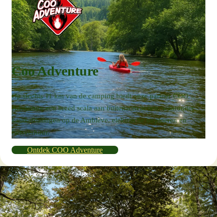
Coo Adventure
Op slechts 11 km van de camping biedt onze partner COO
Adventure een breed scala aan buitenactiviteiten, waaronder
kajakafdalingen op de Amblève, elektrische steptoeren en
fietsverhuur.
Ontdek COO Adventure