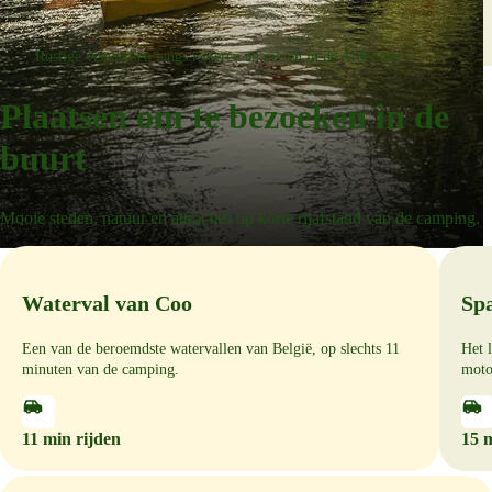
Vissen
Rustige visplekken langs rivieren en meren in de Ardennen.
Plaatsen om te bezoeken in de
buurt
Mooie steden, natuur en attracties op korte rijafstand van de camping.
Waterval van Coo
Sp
Kajakken op de Amblève
Een van de beroemdste watervallen van België, op slechts 11
Het 
Geniet van kajakken op de prachtige Amblève-rivier in de buurt.
minuten van de camping.
moto
11 min rijden
15 m