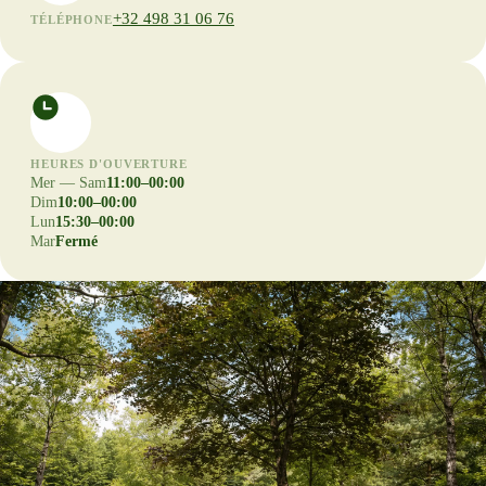
+32 498 31 06 76
TÉLÉPHONE
HEURES D'OUVERTURE
Mer — Sam
11:00–00:00
Dim
10:00–00:00
Lun
15:30–00:00
Mar
Fermé