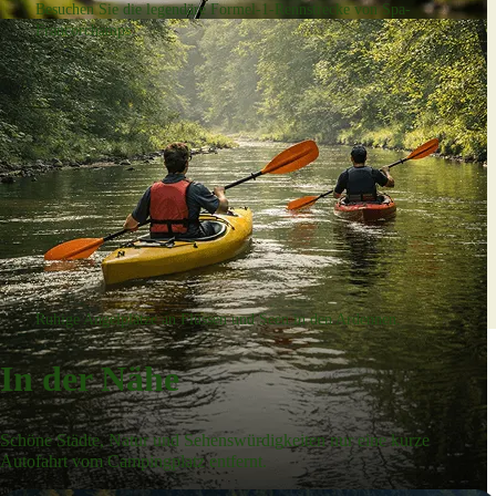
Besuchen Sie die legendäre Formel-1-Rennstrecke von Spa-
Francorchamps.
Angeln
Ruhige Angelplätze an Flüssen und Seen in den Ardennen.
In der Nähe
Schöne Städte, Natur und Sehenswürdigkeiten nur eine kurze
Autofahrt vom Campingplatz entfernt.