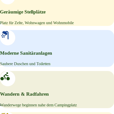
Geräumige Stellplätze
Platz für Zelte, Wohnwagen und Wohnmobile
+32 492 48 81 80
DE
Moderne Sanitäranlagen
Saubere Duschen und Toiletten
+32 492 48 81 80
Wandern & Radfahren
Beliebt bei Gästen – 5.0
auf
Wanderwege beginnen nahe dem Campingplatz