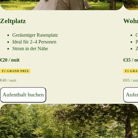
Zeltplatz
Wohn
Geräumiger Rasenplatz
G
Ideal für 2–4 Personen
P
Strom in der Nähe
Z
€20 / nuit
€35 / n
F1 GRAND PRIX
F1 GRA
€40 / nuit
€65 / nui
Aufenthalt buchen
Aufen