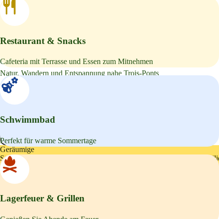
Camping in den belgischen
Ardennen
Restaurant & Snacks
Cafeteria mit Terrasse und Essen zum Mitnehmen
Natur, Wandern und Entspannung nahe Trois-Ponts
Aufenthalt buchen
Campingplatz ansehen
Video ansehen
Schwimmbad
Video ansehen
Perfekt für warme Sommertage
Geräumige
Stellplätze
•
Restaurant
•
Lagerfeuerstelle
•
Schwimmbad
•
Duschen
•
Famili
Geräumige
Stellplätze
•
Restaurant
•
Lagerfeuerstelle
•
Schwimmbad
•
Duschen
•
Famili
Lagerfeuer & Grillen